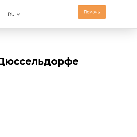
Помочь
RU
 Дюссельдорфе