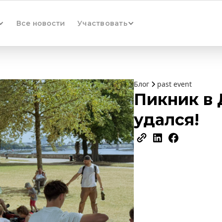
Все новости
Участвовать
Блог
past event
Пикник в
удался!