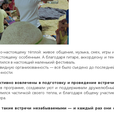
-настоящему тёплой: живое общение, музыка, смех, игры и
астоящему особенным. А благодаря гитаре, аккордеону и тем
ился в настоящий маленький фестиваль.
завидную организованность — всё было съедено до последне
нности.
ктивно вовлечены в подготовку и проведение встреч
ли в программе, создавали уют и поддерживали дружелюбны
лился частичкой своего тепла, и благодаря общему участи
ра.
е такие встречи незабываемыми — и каждый раз они 